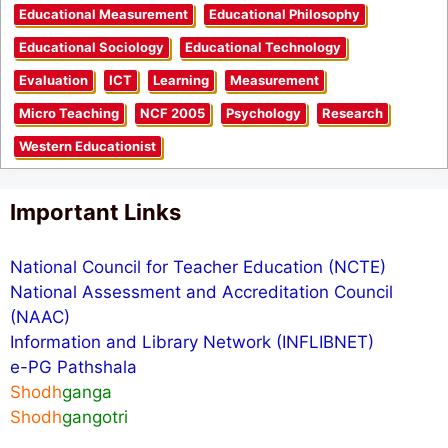
Educational Measurement
Educational Philosophy
Educational Sociology
Educational Technology
Evaluation
ICT
Learning
Measurement
Micro Teaching
NCF 2005
Psychology
Research
Western Educationist
Important Links
National Council for Teacher Education (NCTE)
National Assessment and Accreditation Council
(NAAC)
Information and Library Network (INFLIBNET)
e-PG Pathshala
Shodh
ganga
Shodh
gangotri