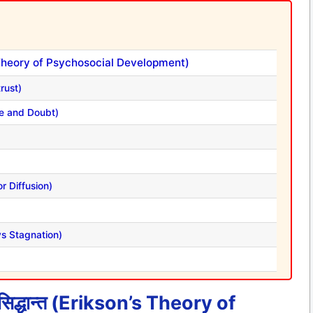
on’s Theory of Psychosocial Development)
trust)
ame and Doubt)
or Diffusion)
 vs Stagnation)
सिद्धान्त (Erikson’s Theory of