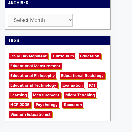
ARCHIVES
Archives
TAGS
Child Development
Curriculum
Education
Educational Measurement
Educational Philosophy
Educational Sociology
Educational Technology
Evaluation
ICT
Learning
Measurement
Micro Teaching
NCF 2005
Psychology
Research
Western Educationist