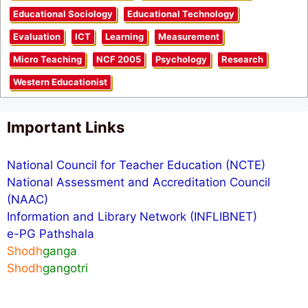
Educational Sociology
Educational Technology
Evaluation
ICT
Learning
Measurement
Micro Teaching
NCF 2005
Psychology
Research
Western Educationist
Important Links
National Council for Teacher Education (NCTE)
National Assessment and Accreditation Council
(NAAC)
Information and Library Network (INFLIBNET)
e-PG Pathshala
Shodh
ganga
Shodh
gangotri