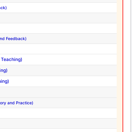
ack)
on and Feedback)
cro Teaching)
ing)
ching)
Theory and Practice)