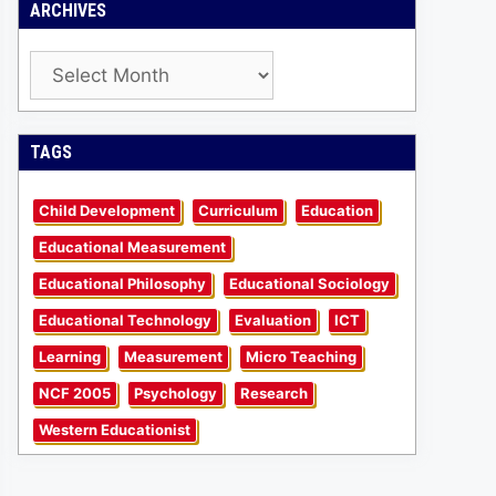
ARCHIVES
Archives
TAGS
Child Development
Curriculum
Education
Educational Measurement
Educational Philosophy
Educational Sociology
Educational Technology
Evaluation
ICT
Learning
Measurement
Micro Teaching
NCF 2005
Psychology
Research
Western Educationist