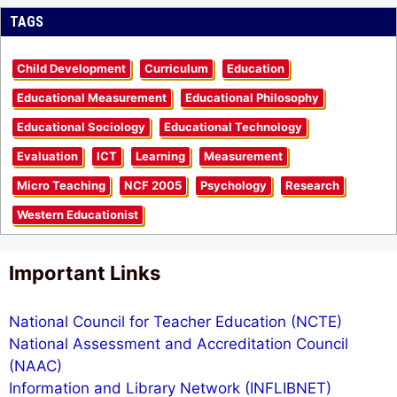
TAGS
Child Development
Curriculum
Education
Educational Measurement
Educational Philosophy
Educational Sociology
Educational Technology
Evaluation
ICT
Learning
Measurement
Micro Teaching
NCF 2005
Psychology
Research
Western Educationist
Important Links
National Council for Teacher Education (NCTE)
National Assessment and Accreditation Council
(NAAC)
Information and Library Network (INFLIBNET)