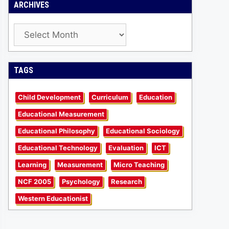
ARCHIVES
Archives
TAGS
Child Development
Curriculum
Education
Educational Measurement
Educational Philosophy
Educational Sociology
Educational Technology
Evaluation
ICT
Learning
Measurement
Micro Teaching
NCF 2005
Psychology
Research
Western Educationist