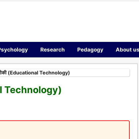
Psychology
Research
Pedagogy
About u
कनीकी (Educational Technology)
nal Technology)