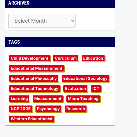
ARCHIVES
Archives
TAGS
Child Development
Curriculum
Education
Educational Measurement
Educational Philosophy
Educational Sociology
Educational Technology
Evaluation
ICT
Learning
Measurement
Micro Teaching
NCF 2005
Psychology
Research
Western Educationist