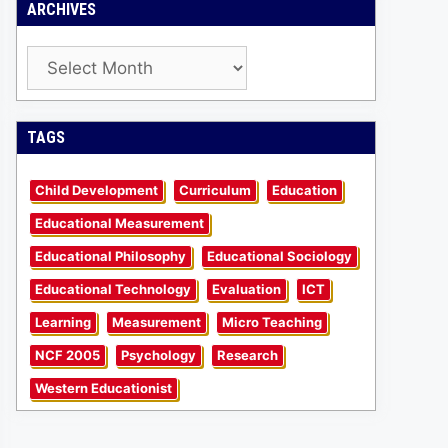
ARCHIVES
Archives
TAGS
Child Development
Curriculum
Education
Educational Measurement
Educational Philosophy
Educational Sociology
Educational Technology
Evaluation
ICT
Learning
Measurement
Micro Teaching
NCF 2005
Psychology
Research
Western Educationist